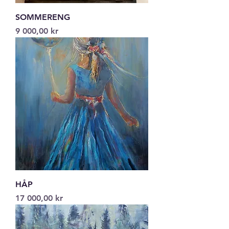
SOMMERENG
Pris
9 000,00 kr
HÅP
Pris
17 000,00 kr