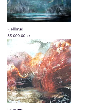
Fjellbrud
Pris
35 000,00 kr
I stormen