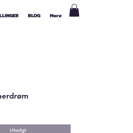
LLINGER
BLOG
More
merdrøm
Utsolgt